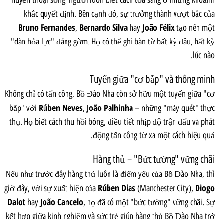
huyền thoại sống, người luôn biết cách tỏa sáng ở những khoảnh
khắc quyết định. Bên cạnh đó, sự trưởng thành vượt bậc của
Bruno Fernandes
Bernardo Silva
João Félix
,
hay
tạo nên một
"dàn hỏa lực" đáng gờm. Họ có thể ghi bàn từ bất kỳ đâu, bất kỳ
lúc nào.
Tuyến giữa "cơ bắp" và thông minh
Không chỉ có tấn công, Bồ Đào Nha còn sở hữu một tuyến giữa "cơ
Rúben Neves
João Palhinha
bắp" với
,
– những "máy quét" thực
thụ. Họ biết cách thu hồi bóng, điều tiết nhịp độ trận đấu và phát
động tấn công từ xa một cách hiệu quả.
Hàng thủ – "Bức tường" vững chãi
Nếu như trước đây hàng thủ luôn là điểm yếu của Bồ Đào Nha, thì
Rúben Dias
Diogo
giờ đây, với sự xuất hiện của
(Manchester City),
Dalot
João Cancelo
hay
, họ đã có một "bức tường" vững chãi. Sự
kết hợp giữa kinh nghiệm và sức trẻ giúp hàng thủ Bồ Đào Nha trở