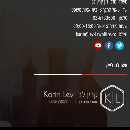
משרד עורכי דין קרין לב
שד' שאול המלך 8, בית אמות משפט
טלפון : 03-6733600
שעות פתיחה: א’-ה’ 09:00-18:00
מייל:karin@lev-lawoffice.co.il
עשו לנו לייק